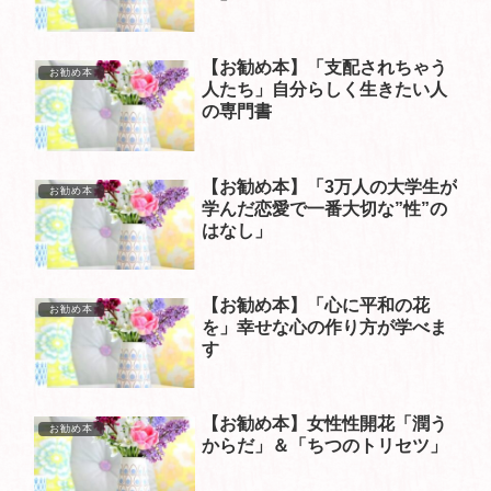
【お勧め本】「支配されちゃう
お勧め本
人たち」自分らしく生きたい人
の専門書
【お勧め本】「3万人の大学生が
お勧め本
学んだ恋愛で一番大切な”性”の
はなし」
【お勧め本】「心に平和の花
お勧め本
を」幸せな心の作り方が学べま
す
【お勧め本】女性性開花「潤う
お勧め本
からだ」＆「ちつのトリセツ」