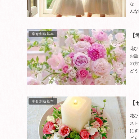
な…
んな
幸せ創造基本
【
花ひ
お話
の方
どう
幸せ創造基本
【
花ひ
スト
にす
どん