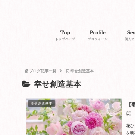
Top
Profile
Ses
トップページ
プロフィール
個人セ
ブログ記事一覧
幸せ創造基本
幸せ創造基本
幸せ創造基本
【
に
花ひ
を明