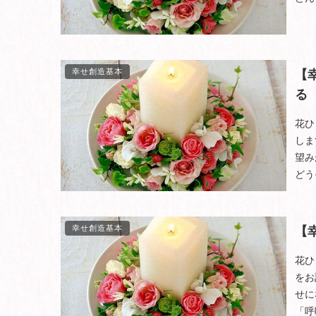
幸せ創造基本
【
る
花ひ
しま
望み
どう
幸せ創造基本
【
花ひ
をお
せに
「呼