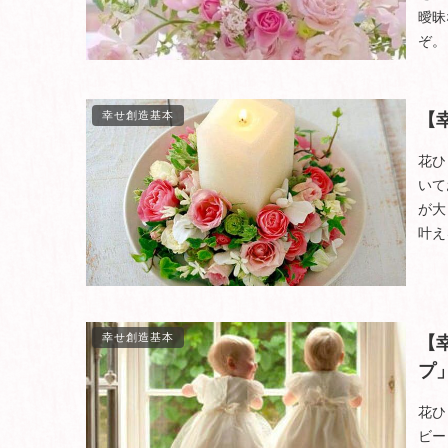
曖昧
ぞ。
幸せ創造基本
【
花ひ
いて
が大
叶え
幸せ創造基本
【
プ
花ひ
ビー