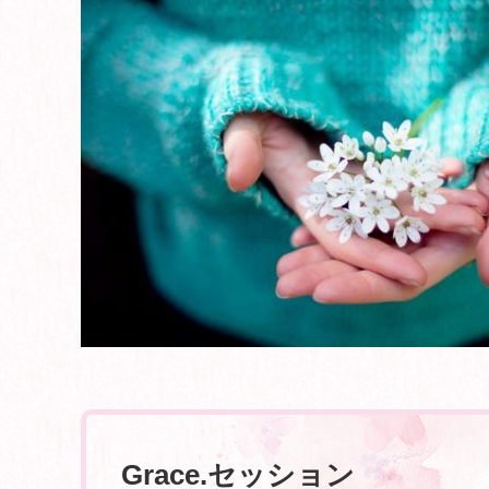
Grace.セッション