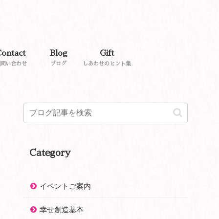
ontact
Blog
Gift
問い合わせ
ブログ
しあわせのヒント集
Category
イベントご案内
幸せ創造基本